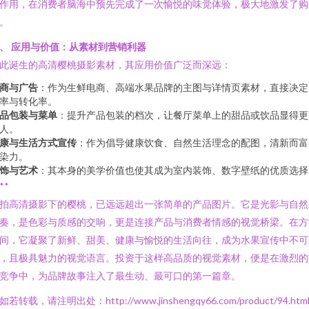
作用，在消费者脑海中预先完成了一次愉悦的味觉体验，极大地激发了购
。
、 应用与价值：从素材到营销利器
此诞生的高清樱桃摄影素材，其应用价值广泛而深远：
商与广告
：作为生鲜电商、高端水果品牌的主图与详情页素材，直接决定
率与转化率。
品包装与菜单
：提升产品包装的档次，让餐厅菜单上的甜品或饮品显得更
人。
康与生活方式宣传
：作为倡导健康饮食、自然生活理念的配图，清新而富
染力。
饰与艺术
：其本身的美学价值也使其成为室内装饰、数字壁纸的优质选择
**
拍高清摄影下的樱桃，已远远超出一张简单的产品图片。它是光影与自然
奏，是色彩与质感的交响，更是连接产品与消费者情感的视觉桥梁。在方
间，它凝聚了新鲜、甜美、健康与愉悦的生活向往，成为水果宣传中不可
，且极具魅力的视觉语言。投资于这样高品质的视觉素材，便是在激烈的
竞争中，为品牌故事注入了最生动、最可口的第一篇章。
如若转载，请注明出处：http://www.jinshengqy66.com/product/94.htm