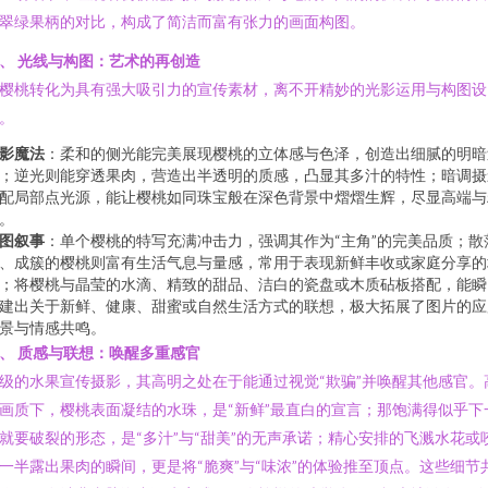
翠绿果柄的对比，构成了简洁而富有张力的画面构图。
、 光线与构图：艺术的再创造
樱桃转化为具有强大吸引力的宣传素材，离不开精妙的光影运用与构图设
。
影魔法
：柔和的侧光能完美展现樱桃的立体感与色泽，创造出细腻的明暗
；逆光则能穿透果肉，营造出半透明的质感，凸显其多汁的特性；暗调摄
配局部点光源，能让樱桃如同珠宝般在深色背景中熠熠生辉，尽显高端与
。
图叙事
：单个樱桃的特写充满冲击力，强调其作为“主角”的完美品质；散
、成簇的樱桃则富有生活气息与量感，常用于表现新鲜丰收或家庭分享的
；将樱桃与晶莹的水滴、精致的甜品、洁白的瓷盘或木质砧板搭配，能瞬
建出关于新鲜、健康、甜蜜或自然生活方式的联想，极大拓展了图片的应
景与情感共鸣。
、 质感与联想：唤醒多重感官
级的水果宣传摄影，其高明之处在于能通过视觉“欺骗”并唤醒其他感官。
画质下，樱桃表面凝结的水珠，是“新鲜”最直白的宣言；那饱满得似乎下
就要破裂的形态，是“多汁”与“甜美”的无声承诺；精心安排的飞溅水花或
一半露出果肉的瞬间，更是将“脆爽”与“味浓”的体验推至顶点。这些细节