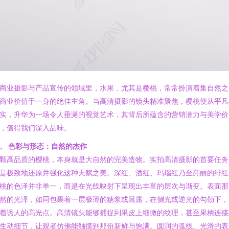
商业摄影与产品宣传的领域里，水果，尤其是樱桃，常常扮演着集自然之
商业价值于一身的绝佳主角。当高清摄影的镜头精准聚焦，樱桃便从平凡
实，升华为一场令人垂涎的视觉艺术，其背后所蕴含的营销潜力与美学价
，值得我们深入品味。
、 色彩与形态：自然的杰作
颗高品质的樱桃，本身就是大自然的完美造物。实拍高清摄影的首要任务
是极致地还原并强化这种天赋之美。深红、酒红、玛瑙红乃至亮丽的绯红
桃的色泽并非单一，而是在光线映射下呈现出丰富的层次与渐变。表面那
然的光泽，如同包裹着一层极薄的糖浆或晨露，在侧光或逆光的勾勒下，
着诱人的高光点。高清镜头能够捕捉到果皮上细微的纹理，甚至果柄连接
生动细节，让观者仿佛能触摸到那份新鲜与饱满。圆润的弧线、光滑的表