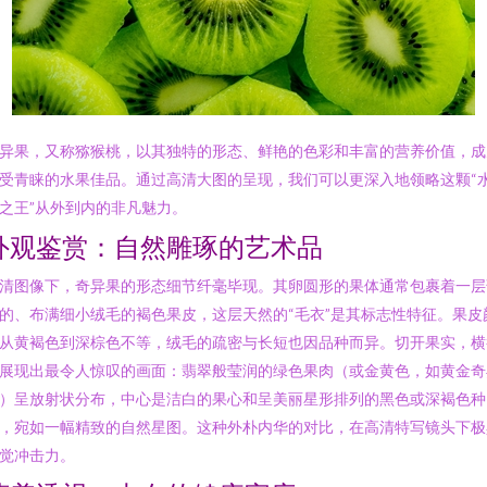
异果，又称猕猴桃，以其独特的形态、鲜艳的色彩和丰富的营养价值，成
受青睐的水果佳品。通过高清大图的呈现，我们可以更深入地领略这颗“
之王”从外到内的非凡魅力。
外观鉴赏：自然雕琢的艺术品
清图像下，奇异果的形态细节纤毫毕现。其卵圆形的果体通常包裹着一层
的、布满细小绒毛的褐色果皮，这层天然的“毛衣”是其标志性特征。果皮
从黄褐色到深棕色不等，绒毛的疏密与长短也因品种而异。切开果实，横
展现出最令人惊叹的画面：翡翠般莹润的绿色果肉（或金黄色，如黄金奇
）呈放射状分布，中心是洁白的果心和呈美丽星形排列的黑色或深褐色种
，宛如一幅精致的自然星图。这种外朴内华的对比，在高清特写镜头下极
觉冲击力。