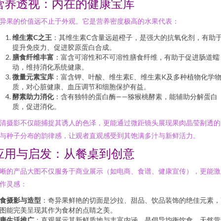
营养透视：内在的健康宝库
异果的价值远不止于外观。它是营养密度极高的水果代表：
维生素C之王
：其维生素C含量远超橙子，是强大的抗氧化剂，有助
提升免疫力、促进胶原蛋白合成。
膳食纤维丰富
：富含可溶性和不可溶性膳食纤维，有助于促进肠道蠕
动，维持消化系统健康。
微量元素宝库
：富含钾、叶酸、维生素E、维生素K及多种植物化学
质，对心脏健康、血压调节和细胞保护有益。
酵素助力消化
：含有独特的蛋白酶——猕猴桃酵素，能辅助分解蛋白
质，促进消化。
清摄影不仅能捕捉其诱人的色泽，更能通过微距镜头展现果肉晶莹剔透的
与种子分布的韵律感，让观者直观感受到其饱满多汁与新鲜活力。
应用与启发：从餐桌到创意
晰的产品大图不仅服务于商业展示（如电商、食谱、健康宣传），更能激
作灵感：
食摄影与造型
：奇异果鲜艳的切面是沙拉、甜品、饮品装饰的绝佳元素，
图能完美呈现其作为食材的点睛之美。
康生活推广
：直观展示其新鲜质地与丰富内涵，是倡导均衡饮食、天然营